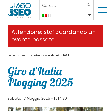
Search
SEARCH
for:
IT
Attenzione: stai guardando un
evento passato
>
>
Home
Eventi
Giro d’Italia Plogging 2025
Giro d’Italia
Plogging 2025
sabato 17 Maggio 2025 - h. 14:30