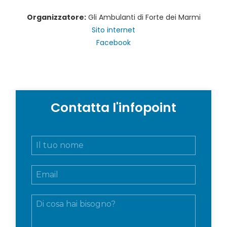
Organizzatore:
Gli Ambulanti di Forte dei Marmi
Sito internet
Facebook
Contatta l'infopoint
N
o
m
E
e
m
e
a
c
M
i
o
e
l
g
s
*
n