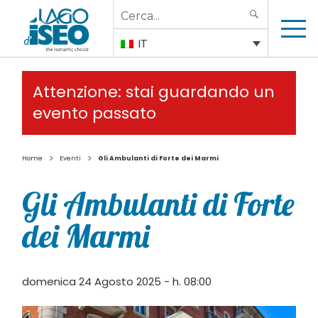
Search
SEARCH
for:
IT
Attenzione: stai guardando un
evento passato
>
>
Home
Eventi
Gli Ambulanti di Forte dei Marmi
Gli Ambulanti di Forte
dei Marmi
domenica 24 Agosto 2025 - h. 08:00