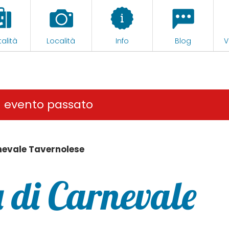
alità
Località
Info
Blog
V
n evento passato
rnevale Tavernolese
a di Carnevale