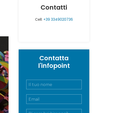
Contatti
Cell:
+39 3349020736
Contatta
l'infopoint
N
o
m
E
e
m
e
a
c
M
i
o