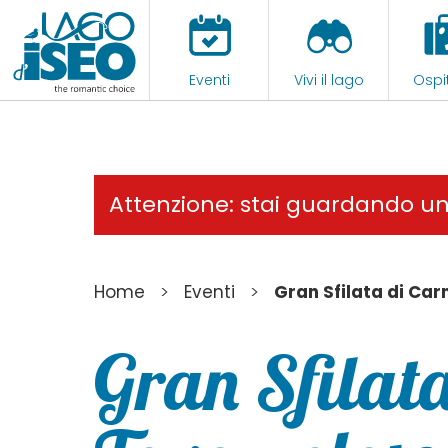
Eventi
Vivi il lago
Ospit
Attenzione: stai guardando u
>
>
Home
Eventi
Gran Sfilata di Ca
Gran Sfilat