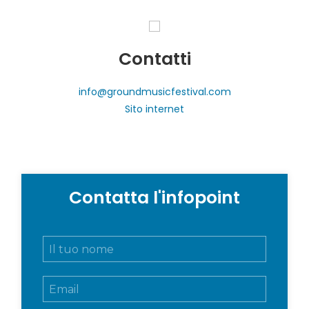
Contatti
info@groundmusicfestival.com
Sito internet
Contatta l'infopoint
N
o
m
E
e
m
e