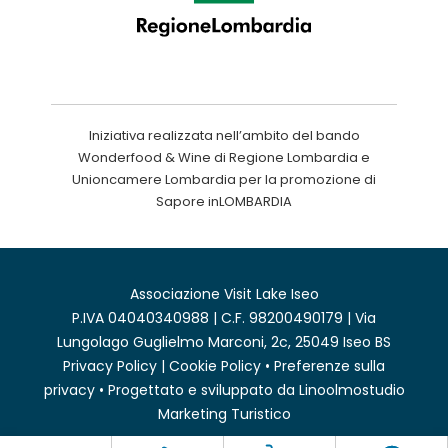
Iniziativa realizzata nell’ambito del bando
Wonderfood & Wine di Regione Lombardia e
Unioncamere Lombardia per la promozione di
Sapore inLOMBARDIA
Associazione Visit Lake Iseo
P.IVA 04040340988 | C.F. 98200490179 | Via
Lungolago Guglielmo Marconi, 2c, 25049 Iseo BS
Privacy Policy
|
Cookie Policy
•
Preferenze sulla
privacy
• Progettato e sviluppato da
Linoolmostudio
Marketing Turistico