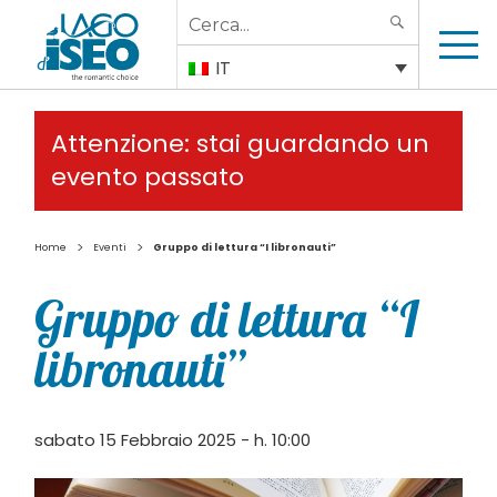
Search
SEARCH
for:
IT
Attenzione: stai guardando un
evento passato
>
>
Home
Eventi
Gruppo di lettura “I libronauti”
Gruppo di lettura “I
libronauti”
sabato 15 Febbraio 2025 - h. 10:00