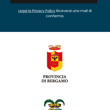
Leggi la Privacy Policy
Riceverai una mail di
conferma.