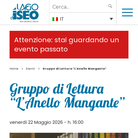
Search
SEARCH
for:
IT
Attenzione: stai guardando un
evento passato
>
>
Home
Eventi
Gruppo di Lettura “L’Anello Mangante”
Gruppo di Lettura
“L’Anello Mangante”
venerdì 22 Maggio 2026 - h. 16:00