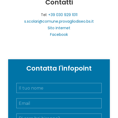
Contatti
Tel:
+39 030 929 1011
s.scolari@comune.provagliodiseo.bs.it
Sito internet
Facebook
Contatta l'infopoint
N
o
m
E
e
m
e
a
c
M
i
o