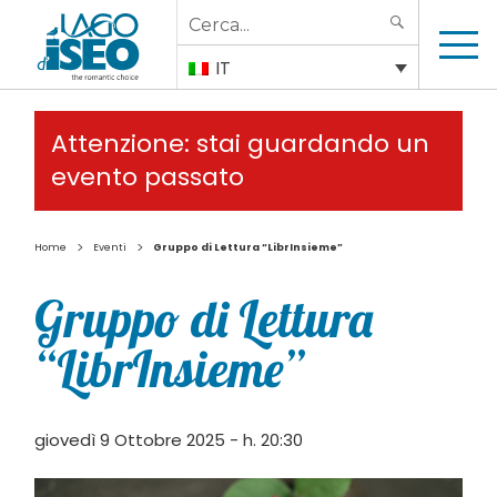
Search
SEARCH
for:
IT
Attenzione: stai guardando un
evento passato
>
>
Home
Eventi
Gruppo di Lettura “LibrInsieme”
Gruppo di Lettura
“LibrInsieme”
giovedì 9 Ottobre 2025 - h. 20:30