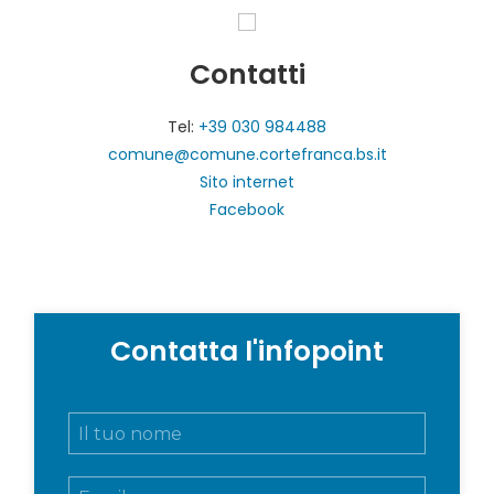
Contatti
Tel:
+39 030 984488
comune@comune.cortefranca.bs.it
Sito internet
Facebook
Contatta l'infopoint
N
o
m
E
e