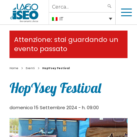
Search
SEARCH
for:
IT
Attenzione: stai guardando un
evento passato
>
>
Home
Eventi
HopYsey Festival
HopYsey Festival
domenica 15 Settembre 2024 - h. 09:00