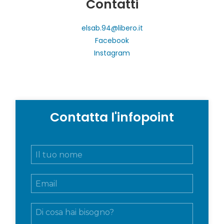
Contatti
elsab.94@libero.it
Facebook
Instagram
Contatta l'infopoint
N
o
m
E
e
m
e
a
c
M
i
o
e
l
g