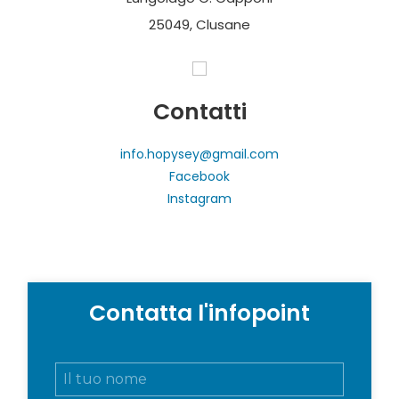
25049, Clusane
Contatti
info.hopysey@gmail.com
Facebook
Instagram
Contatta l'infopoint
N
o