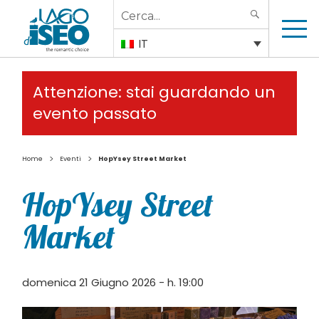
Search
SEARCH
for:
IT
Attenzione: stai guardando un
evento passato
>
>
Home
Eventi
HopYsey Street Market
HopYsey Street
Market
domenica 21 Giugno 2026 - h. 19:00