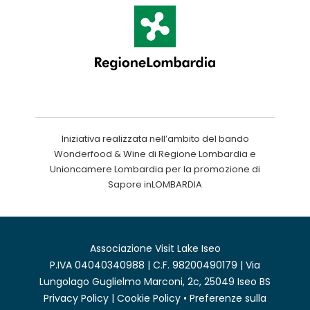
Iniziativa realizzata nell’ambito del bando
Wonderfood & Wine di Regione Lombardia e
Unioncamere Lombardia per la promozione di
Sapore inLOMBARDIA
Associazione Visit Lake Iseo
P.IVA 04040340988 | C.F. 98200490179 | Via
Lungolago Guglielmo Marconi, 2c, 25049 Iseo BS
Privacy Policy
|
Cookie Policy
•
Preferenze sulla