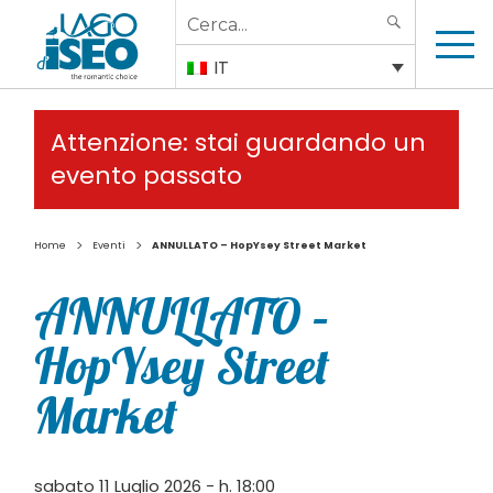
Search
SEARCH
for:
IT
Attenzione: stai guardando un
evento passato
>
>
Home
Eventi
ANNULLATO – HopYsey Street Market
ANNULLATO –
HopYsey Street
Market
sabato 11 Luglio 2026 - h. 18:00