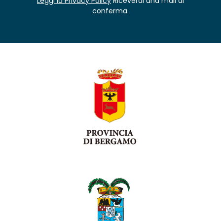
Leggi la Privacy Policy
Riceverai una mail di
conferma.