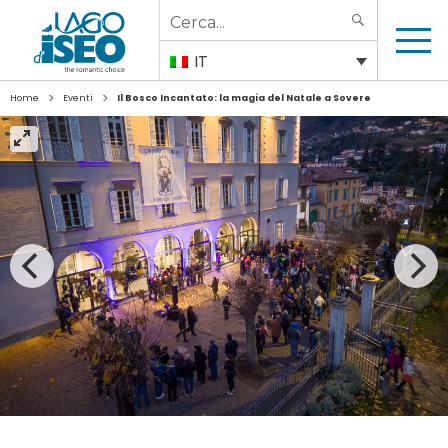
Search
SEARCH
for:
IT
>
>
Home
Eventi
Il Bosco Incantato: la magia del Natale a Sovere