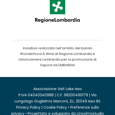
Iniziativa realizzata nell’ambito del bando
Wonderfood & Wine di Regione Lombardia e
Unioncamere Lombardia per la promozione di
Sapore inLOMBARDIA
Associazione Visit Lake Iseo
P.IVA 04040340988 | C.F. 98200490179 | Via
Lungolago Guglielmo Marconi, 2c, 25049 Iseo BS
Privacy Policy
|
Cookie Policy
•
Preferenze sulla
privacy
• Progettato e sviluppato da
Linoolmostudio