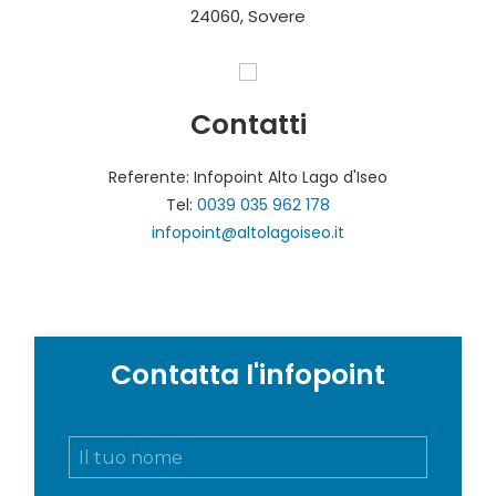
24060, Sovere
Contatti
Referente: Infopoint Alto Lago d'Iseo
Tel:
0039 035 962 178
infopoint@altolagoiseo.it
Contatta l'infopoint
N
o
m