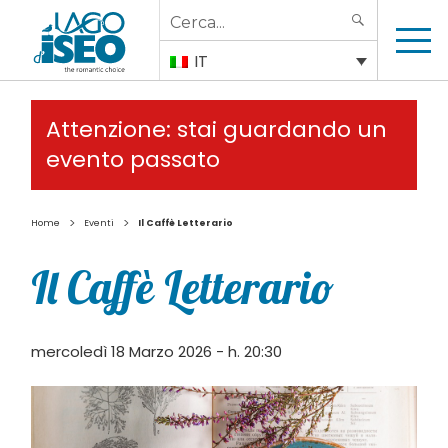
Search
SEARCH
for:
IT
Attenzione: stai guardando un
evento passato
>
>
Home
Eventi
Il Caffè Letterario
Il Caffè Letterario
mercoledì 18 Marzo 2026 - h. 20:30