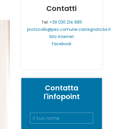
Contatti
Tel:
+39 030 214 6811
protocollo@pec.comune.castegnato.bs.it
Sito internet
Facebook
Contatta
l'infopoint
N
o
m