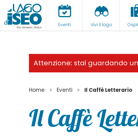
Eventi
Vivi il lago
Ospit
Attenzione: stai guardando u
>
>
Home
Eventi
Il Caffè Letterario
Il Caffè Lett