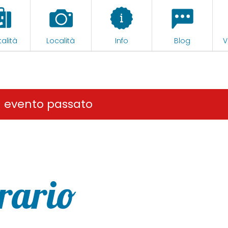
alità
Località
Info
Blog
V
n evento passato
erario