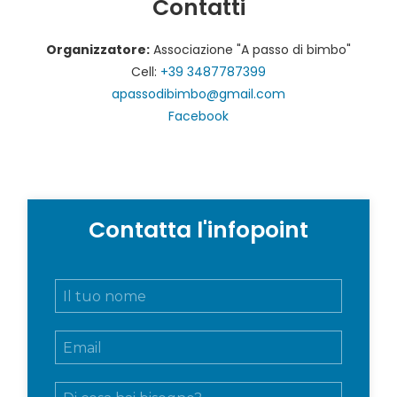
Contatti
Organizzatore:
Associazione "A passo di bimbo"
Cell:
+39 3487787399
apassodibimbo@gmail.com
Facebook
Contatta l'infopoint
N
o
m
E
e
m
e
a
c
M
i
o