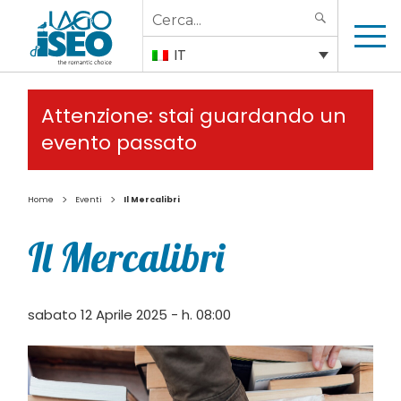
Search
SEARCH
for:
IT
Attenzione: stai guardando un
evento passato
>
>
Home
Eventi
Il Mercalibri
Il Mercalibri
sabato 12 Aprile 2025 - h. 08:00