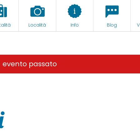
alità
Località
Info
Blog
V
n evento passato
i