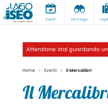
Eventi
Vivi il lago
Ospit
Attenzione: stai guardando u
>
>
Home
Eventi
Il Mercalibri
Il Mercalibr