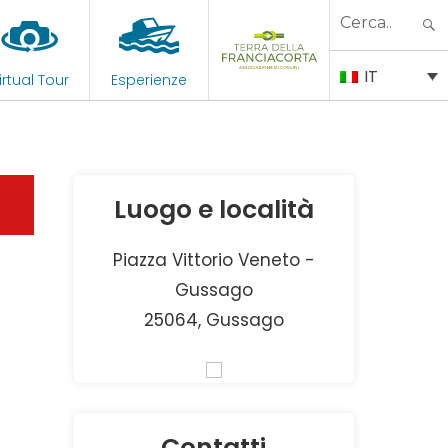
Search
for:
IT
irtual Tour
Esperienze
Luogo e località
Piazza Vittorio Veneto -
Gussago
25064, Gussago
Contatti