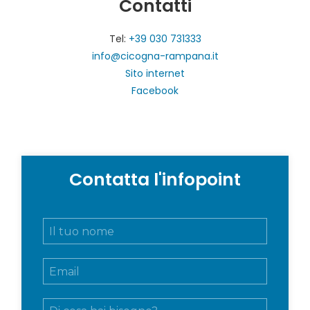
Contatti
Tel:
+39 030 731333
info@cicogna-rampana.it
Sito internet
Facebook
Contatta l'infopoint
N
o
m
E
e
m
e
a
c
M
i
o