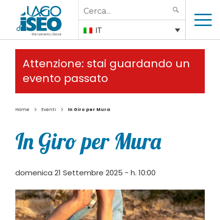
Search
SEARCH
for:
IT
Attenzione: stai guardando un
evento passato
>
>
Home
Eventi
In Giro per Mura
In Giro per Mura
domenica 21 Settembre 2025 - h. 10:00