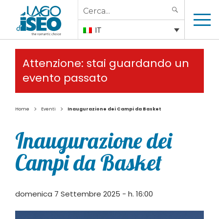
Search
SEARCH
for:
IT
Attenzione: stai guardando un
evento passato
>
>
Home
Eventi
Inaugurazione dei Campi da Basket
Inaugurazione dei
Campi da Basket
domenica 7 Settembre 2025 - h. 16:00