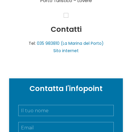
Porto Turistico – Lovere
Contatti
Tel:
035 983810 (La Marina del Porto)
Sito internet
Contatta l'infopoint
N
o
m
E
e
m
e