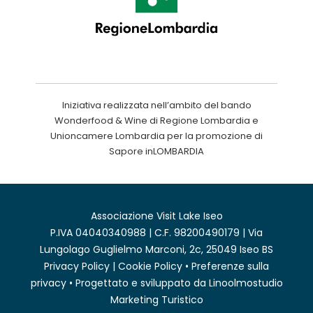
Iniziativa realizzata nell’ambito del bando
Wonderfood & Wine di Regione Lombardia e
Unioncamere Lombardia per la promozione di
Sapore inLOMBARDIA
Associazione Visit Lake Iseo
P.IVA 04040340988 | C.F. 98200490179 | Via
Lungolago Guglielmo Marconi, 2c, 25049 Iseo BS
Privacy Policy
|
Cookie Policy
•
Preferenze sulla
privacy
• Progettato e sviluppato da
Linoolmostudio
Marketing Turistico