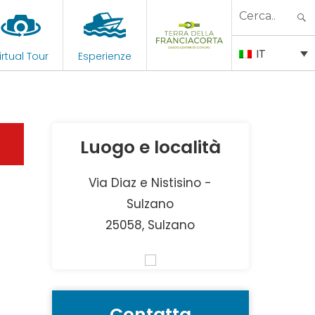
Search
for:
IT
irtual Tour
Esperienze
Luogo e località
Via Diaz e Nistisino -
Sulzano
25058, Sulzano
Contatta