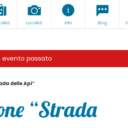
alità
Località
Info
Blog
V
n evento passato
ada delle Api”
one “Strada