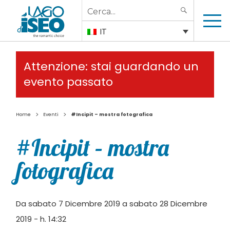
Search
SEARCH
for:
IT
Attenzione: stai guardando un
evento passato
>
>
Home
Eventi
#Incipit – mostra fotografica
#Incipit – mostra
fotografica
Da sabato 7 Dicembre 2019 a sabato 28 Dicembre
2019 - h. 14:32