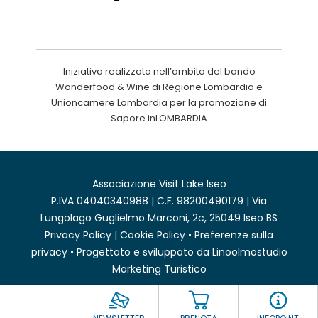
Iniziativa realizzata nell’ambito del bando
Wonderfood & Wine di Regione Lombardia e
Unioncamere Lombardia per la promozione di
Sapore inLOMBARDIA
Associazione Visit Lake Iseo
P.IVA 04040340988 | C.F. 98200490179 | Via
Lungolago Guglielmo Marconi, 2c, 25049 Iseo BS
Privacy Policy
|
Cookie Policy
•
Preferenze sulla
privacy
• Progettato e sviluppato da
Linoolmostudio
Marketing Turistico