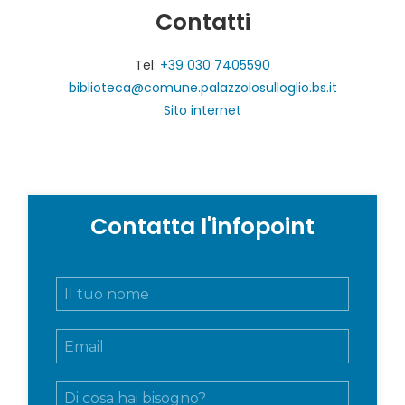
Contatti
Tel:
+39 030 7405590
biblioteca@comune.palazzolosulloglio.bs.it
Sito internet
Contatta l'infopoint
N
o
m
E
e
m
e
a
c
M
i
o