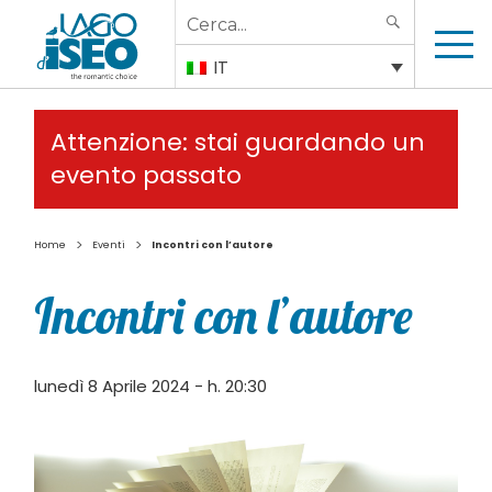
Search
SEARCH
for:
IT
Attenzione: stai guardando un
evento passato
>
>
Home
Eventi
Incontri con l’autore
Incontri con l’autore
lunedì 8 Aprile 2024 - h. 20:30