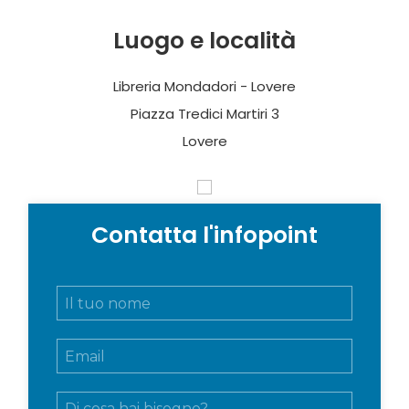
Luogo e località
Libreria Mondadori - Lovere
Piazza Tredici Martiri 3
Lovere
Contatta l'infopoint
N
o
m
E
e
m
e
a
c
M
i
o