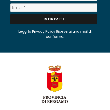
Leggi la Privacy Policy
Riceverai una mail di
conferma.