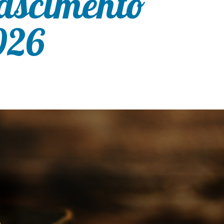
nascimento
026