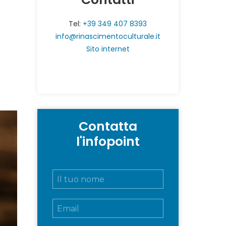
Tel:
+39 349 407 8393
info@rinascimentoculturale.it
Sito internet
Contatta
l'infopoint
N
o
m
E
e
m
e
a
c