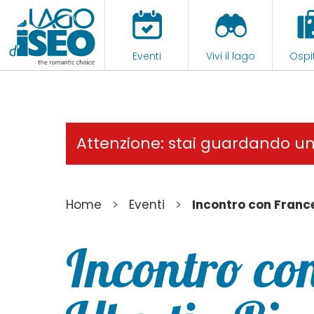
Eventi
Vivi il lago
Ospit
Attenzione: stai guardando u
>
>
Home
Eventi
Incontro con Franc
Incontro co