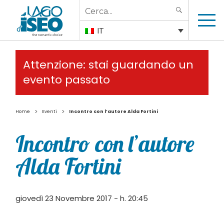
Search
SEARCH
for:
IT
Attenzione: stai guardando un
evento passato
>
>
Home
Eventi
Incontro con l’autore Alda Fortini
Incontro con l’autore
Alda Fortini
giovedì 23 Novembre 2017 - h. 20:45