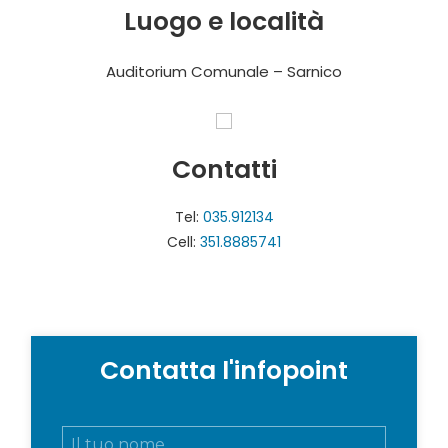
Luogo e località
Auditorium Comunale – Sarnico
Contatti
Tel:
035.912134
Cell:
351.8885741
Contatta l'infopoint
N