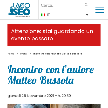
Search
SEARCH
for:
IT
Attenzione: stai guardando un
evento passato
>
>
Home
Eventi
Incontro con l’autore Matteo Bussola
Incontro con l’autore
Matteo Bussola
giovedì 25 Novembre 2021 - h. 20:30