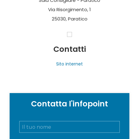
Sala Consigliare - Paratico
Via Risorgimento, 1
25030, Paratico
Contatti
Sito internet
Contatta l'infopoint
N
o
m