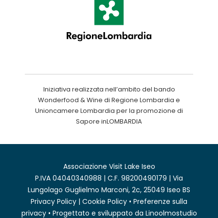
Iniziativa realizzata nell’ambito del bando
Wonderfood & Wine di Regione Lombardia e
Unioncamere Lombardia per la promozione di
Sapore inLOMBARDIA
Associazione Visit Lake Iseo
P.IVA 04040340988 | C.F. 98200490179 | Via
Lungolago Guglielmo Marconi, 2c, 25049 Iseo BS
Privacy Policy
|
Cookie Policy
•
Preferenze sulla
privacy
• Progettato e sviluppato da
Linoolmostudio