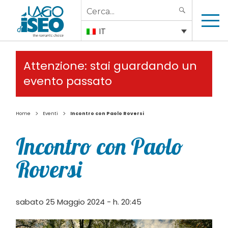
Search
SEARCH
for:
IT
Attenzione: stai guardando un
evento passato
>
>
Home
Eventi
Incontro con Paolo Roversi
Incontro con Paolo
Roversi
sabato 25 Maggio 2024 - h. 20:45