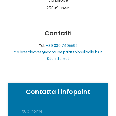
Via Mirolte
25049 , Iseo
Contatti
Tel:
+39 030 7405592
c.o.bresciaovest@comune.palazzolosulloglio.bs.it
Sito internet
Contatta l'infopoint
N
o