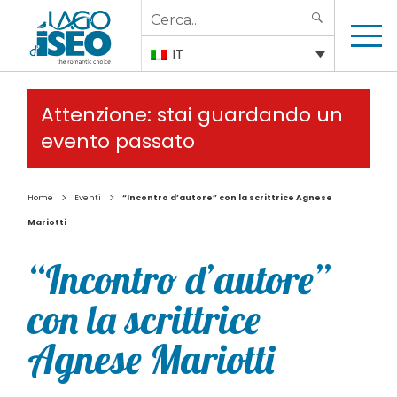
Search
SEARCH
for:
IT
Attenzione: stai guardando un
evento passato
>
>
Home
Eventi
“Incontro d’autore” con la scrittrice Agnese
Mariotti
“Incontro d’autore”
con la scrittrice
Agnese Mariotti