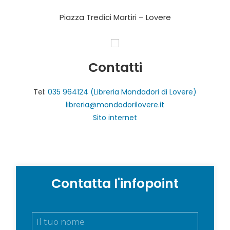
Piazza Tredici Martiri – Lovere
Contatti
Tel:
035 964124 (Libreria Mondadori di Lovere)
libreria@mondadorilovere.it
Sito internet
Contatta l'infopoint
N
o