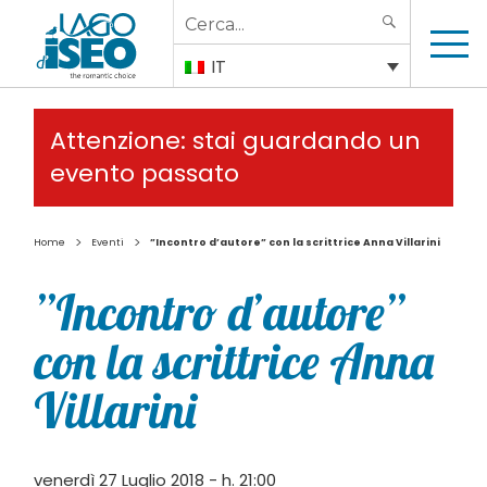
Search
SEARCH
for:
IT
Attenzione: stai guardando un
evento passato
>
>
Home
Eventi
”Incontro d’autore” con la scrittrice Anna Villarini
”Incontro d’autore”
con la scrittrice Anna
Villarini
venerdì 27 Luglio 2018 - h. 21:00