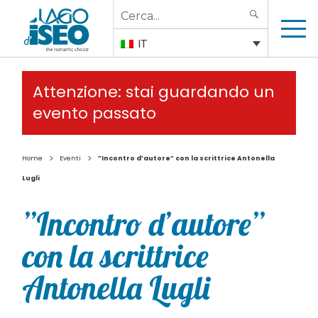
Search
SEARCH
for:
IT
Attenzione: stai guardando un
evento passato
>
>
Home
Eventi
”Incontro d’autore” con la scrittrice Antonella
Lugli
”Incontro d’autore”
con la scrittrice
Antonella Lugli