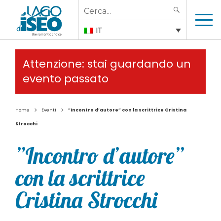
Search
SEARCH
for:
IT
Attenzione: stai guardando un
evento passato
>
>
Home
Eventi
”Incontro d’autore” con la scrittrice Cristina
Strocchi
”Incontro d’autore”
con la scrittrice
Cristina Strocchi