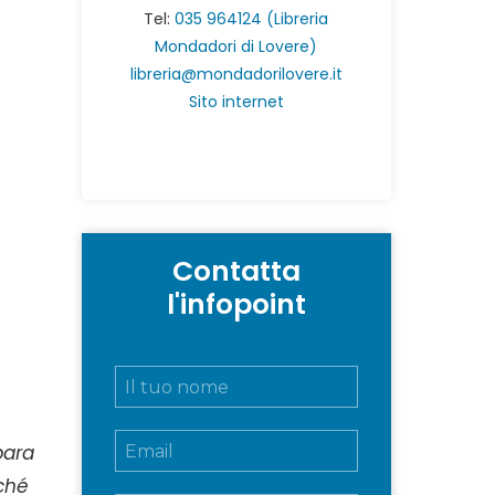
Tel:
035 964124 (Libreria
Mondadori di Lovere)
libreria@mondadorilovere.it
Sito internet
Contatta
l'infopoint
a
N
o
m
E
e
para
m
e
a
c
rché