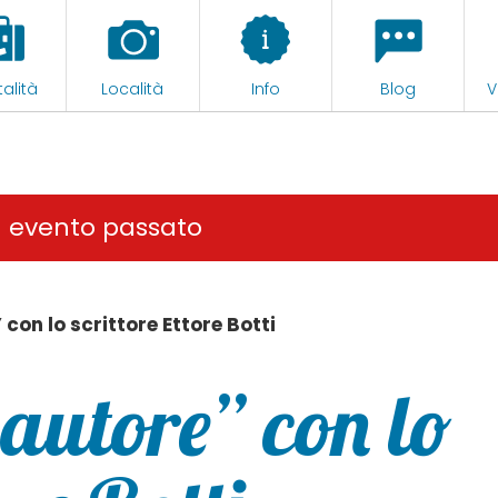
alità
Località
Info
Blog
V
n evento passato
con lo scrittore Ettore Botti
autore” con lo