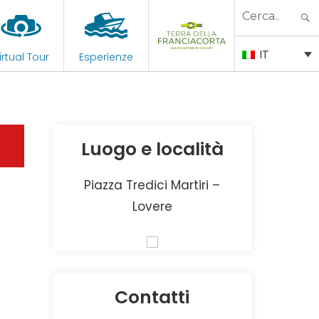
Search
for:
IT
irtual Tour
Esperienze
Luogo e località
Piazza Tredici Martiri –
Lovere
Contatti