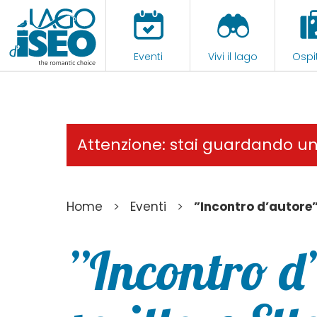
Eventi
Vivi il lago
Ospit
Attenzione: stai guardando u
>
>
Home
Eventi
”Incontro d’autore” 
”Incontro d’