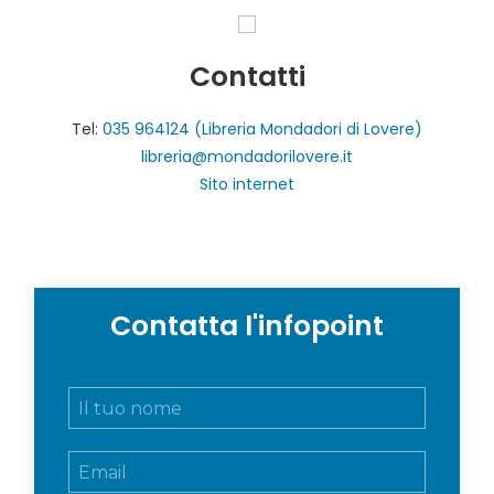
Contatti
Tel:
035 964124 (Libreria Mondadori di Lovere)
libreria@mondadorilovere.it
Sito internet
Contatta l'infopoint
N
o
m
E
e
m
e