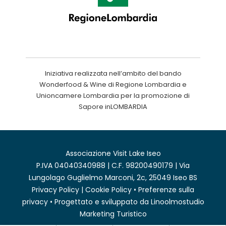
Iniziativa realizzata nell’ambito del bando
Wonderfood & Wine di Regione Lombardia e
Unioncamere Lombardia per la promozione di
Sapore inLOMBARDIA
Associazione Visit Lake Iseo
P.IVA 04040340988 | C.F. 98200490179 | Via
Lungolago Guglielmo Marconi, 2c, 25049 Iseo BS
Privacy Policy
|
Cookie Policy
•
Preferenze sulla
privacy
• Progettato e sviluppato da
Linoolmostudio
Marketing Turistico