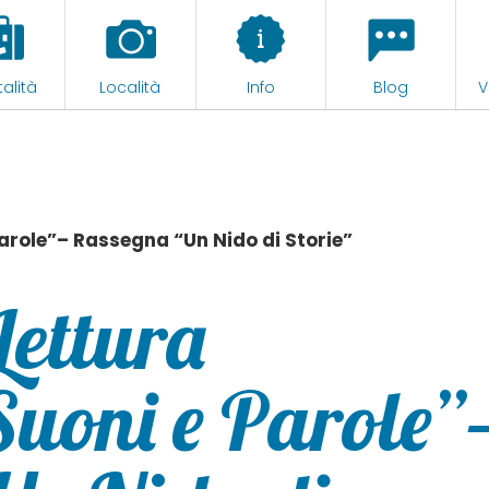
alità
Località
Info
Blog
V
Parole”– Rassegna “Un Nido di Storie”
Lettura
Suoni e Parole”