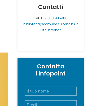
Contatti
Tel:
+39 030 985486
biblioteca@comune.sulzano.bs.it
Sito internet
Contatta
l'infopoint
N
o
m
E
e