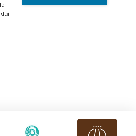
ile
 dai