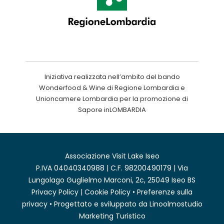
Iniziativa realizzata nell’ambito del bando
Wonderfood & Wine di Regione Lombardia e
Unioncamere Lombardia per la promozione di
Sapore inLOMBARDIA
Associazione Visit Lake Iseo
P.IVA 04040340988 | C.F. 98200490179 | Via
Lungolago Guglielmo Marconi, 2c, 25049 Iseo BS
Privacy Policy
|
Cookie Policy
•
Preferenze sulla
privacy
• Progettato e sviluppato da
Linoolmostudio
Marketing Turistico