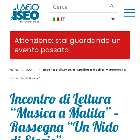
Search
SEARCH
for:
IT
Attenzione: stai guardando un
evento passato
>
>
Home
Eventi
Incontro di Lettura “Musica a Matita” – Rassegna
“Un Nido di Storie”
Incontro di Lettura
“Musica a Matita” –
Rassegna “Un Nido