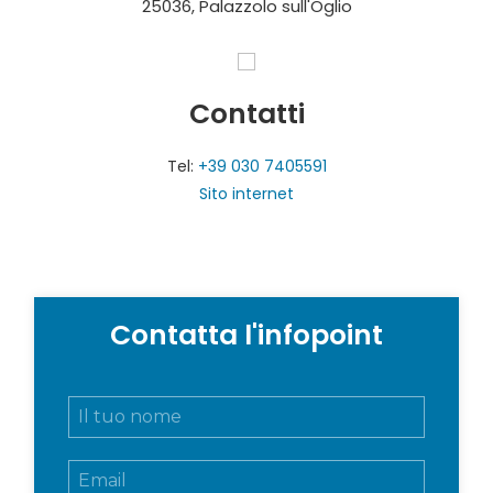
25036, Palazzolo sull'Oglio
Contatti
Tel:
+39 030 7405591
Sito internet
Contatta l'infopoint
N
o
m
E
e
m