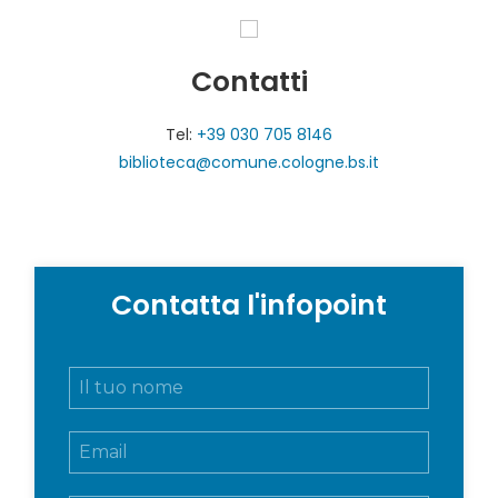
Contatti
Tel:
+39 030 705 8146
biblioteca@comune.cologne.bs.it
Contatta l'infopoint
N
o
m
E
e
m
e
a
c