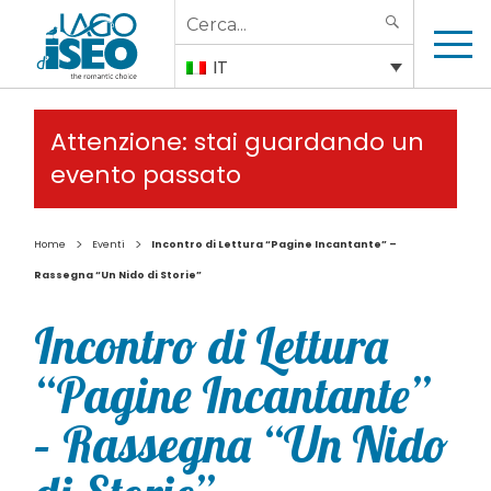
Search
SEARCH
for:
IT
Attenzione: stai guardando un
evento passato
>
>
Home
Eventi
Incontro di Lettura “Pagine Incantante” –
Rassegna “Un Nido di Storie”
Incontro di Lettura
“Pagine Incantante”
– Rassegna “Un Nido