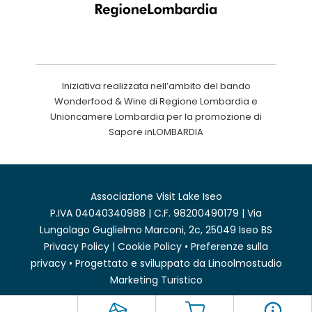
Iniziativa realizzata nell’ambito del bando
Wonderfood & Wine di Regione Lombardia e
Unioncamere Lombardia per la promozione di
Sapore inLOMBARDIA
Associazione Visit Lake Iseo
P.IVA 04040340988 | C.F. 98200490179 | Via
Lungolago Guglielmo Marconi, 2c, 25049 Iseo BS
Privacy Policy
|
Cookie Policy
•
Preferenze sulla
privacy
• Progettato e sviluppato da
Linoolmostudio
Marketing Turistico