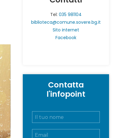
Tel:
035 981104
biblioteca@comune.sovere.bg.it
Sito internet
Facebook
Contatta
l'infopoint
N
o
m
E
e
m