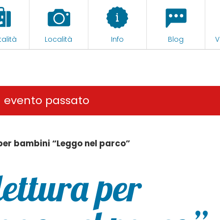
alità
Località
Info
Blog
V
n evento passato
 per bambini “Leggo nel parco”
lettura per