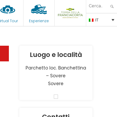
Search
for:
IT
irtual Tour
Esperienze
Luogo e località
Parchetto loc. Banchettina
– Sovere
Sovere
Contatti