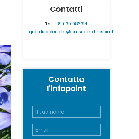
Contatti
Tel:
+39 030 986314
guardiecologiche@cmsebino.brescia.it
Contatta
l'infopoint
N
o
m
E
e
m
e
a