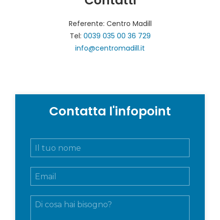
Contatti
Referente: Centro Madill
Tel:
0039 035 00 36 729
info@centromadill.it
Contatta l'infopoint
N
o
m
E
e
m
e
a
c
M
i
o
e
l
g
s