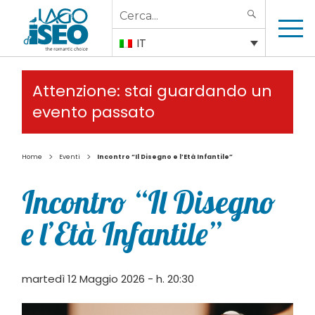
Search
SEARCH
for:
IT
Attenzione: stai guardando un
evento passato
>
>
Home
Eventi
Incontro “Il Disegno e l’Età Infantile”
Incontro “Il Disegno
e l’Età Infantile”
martedì 12 Maggio 2026 - h. 20:30