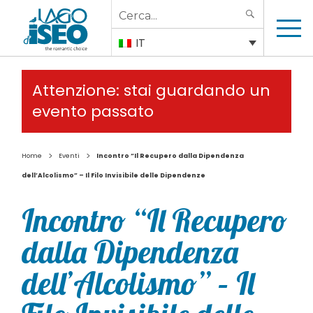
Search
SEARCH
for:
IT
Attenzione: stai guardando un
evento passato
>
>
Home
Eventi
Incontro “Il Recupero dalla Dipendenza
dell’Alcolismo” – Il Filo Invisibile delle Dipendenze
Incontro “Il Recupero
dalla Dipendenza
dell’Alcolismo” – Il