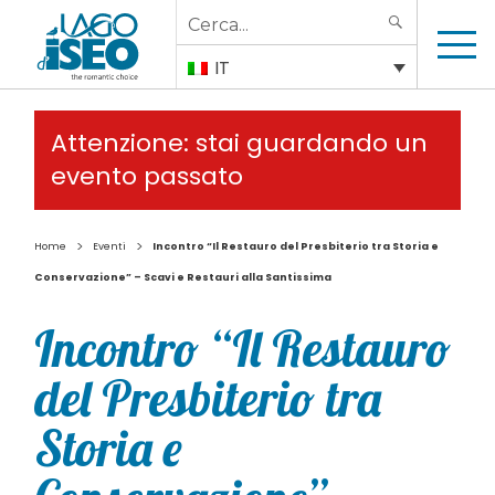
Search
SEARCH
for:
IT
Attenzione: stai guardando un
evento passato
>
>
Home
Eventi
Incontro “Il Restauro del Presbiterio tra Storia e
Conservazione” – Scavi e Restauri alla Santissima
Incontro “Il Restauro
del Presbiterio tra
Storia e