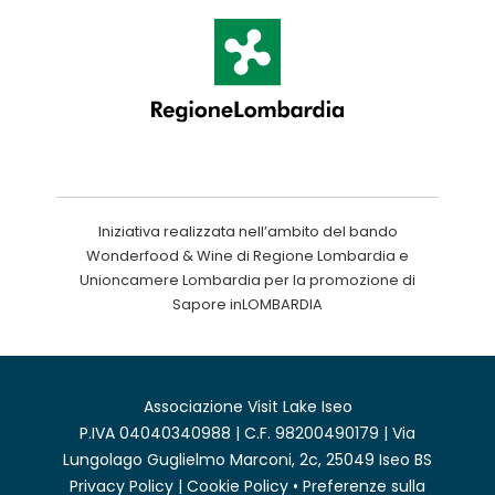
Iniziativa realizzata nell’ambito del bando
Wonderfood & Wine di Regione Lombardia e
Unioncamere Lombardia per la promozione di
Sapore inLOMBARDIA
Associazione Visit Lake Iseo
P.IVA 04040340988 | C.F. 98200490179 | Via
Lungolago Guglielmo Marconi, 2c, 25049 Iseo BS
Privacy Policy
|
Cookie Policy
•
Preferenze sulla