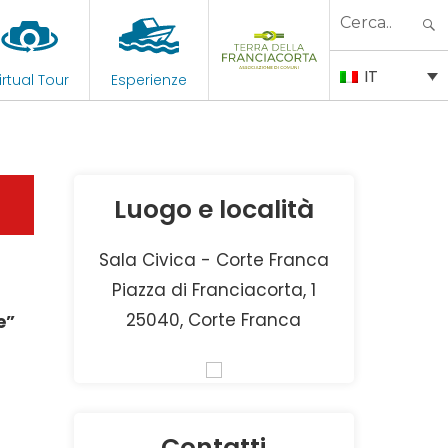
Search
for:
IT
irtual Tour
Esperienze
Luogo e località
Sala Civica - Corte Franca
Piazza di Franciacorta, 1
25040, Corte Franca
e”
Contatti