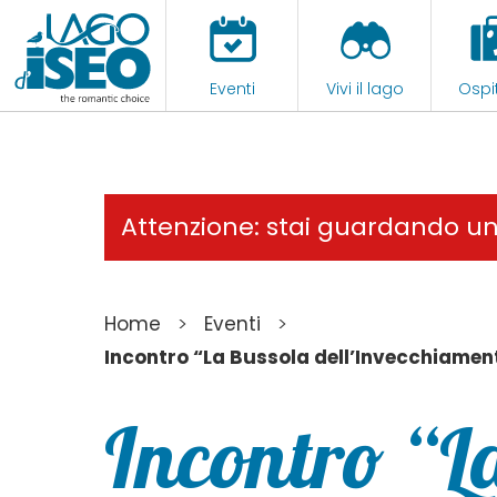
Eventi
Vivi il lago
Ospit
Attenzione: stai guardando u
>
>
Home
Eventi
Incontro “La Bussola dell’Invecchiamen
Incontro “L