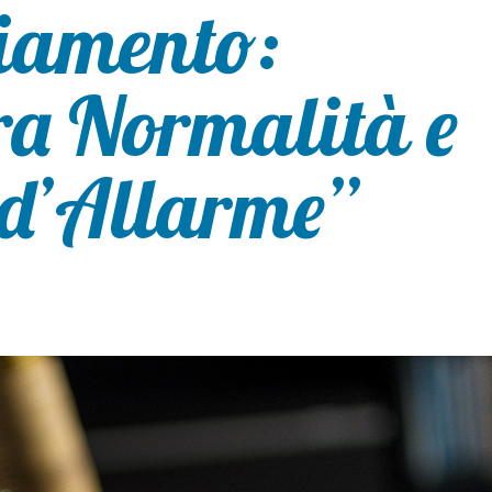
hiamento:
tra Normalità e
 d’Allarme”