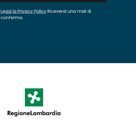
Leggi la Privacy Policy
Riceverai una mail di
conferma.