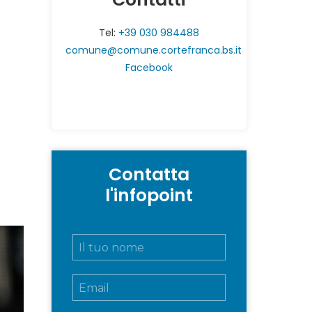
Tel:
+39 030 984488
comune@comune.cortefranca.bs.it
Facebook
Contatta
l'infopoint
N
o
m
E
e
m
e
a
c