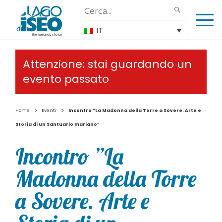
Search
SEARCH
for:
IT
Attenzione: stai guardando un
evento passato
>
>
Home
Eventi
Incontro ”La Madonna della Torre a Sovere. Arte e
Storia di un Santuario mariano”
Incontro ”La
Madonna della Torre
a Sovere. Arte e