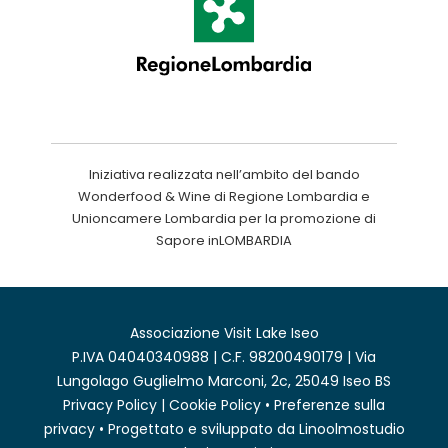
Iniziativa realizzata nell’ambito del bando
Wonderfood & Wine di Regione Lombardia e
Unioncamere Lombardia per la promozione di
Sapore inLOMBARDIA
Associazione Visit Lake Iseo
P.IVA 04040340988 | C.F. 98200490179 | Via
Lungolago Guglielmo Marconi, 2c, 25049 Iseo BS
Privacy Policy
|
Cookie Policy
•
Preferenze sulla
privacy
• Progettato e sviluppato da
Linoolmostudio