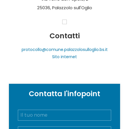
25036, Palazzolo sull'Oglio
Contatti
protocollo@comune.palazzolosulloglio.bs.it
Sito internet
Contatta l'infopoint
N
o
m
E