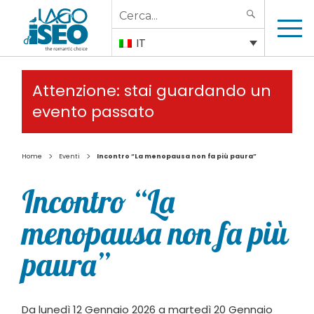
Search
SEARCH
for:
IT
Attenzione: stai guardando un
evento passato
>
>
Home
Eventi
Incontro “La menopausa non fa più paura”
Incontro “La
menopausa non fa più
paura”
Da lunedì 12 Gennaio 2026 a martedì 20 Gennaio