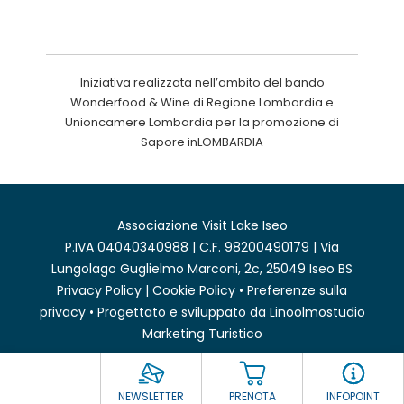
Iniziativa realizzata nell’ambito del bando
Wonderfood & Wine di Regione Lombardia e
Unioncamere Lombardia per la promozione di
Sapore inLOMBARDIA
Associazione Visit Lake Iseo
P.IVA 04040340988 | C.F. 98200490179 | Via
Lungolago Guglielmo Marconi, 2c, 25049 Iseo BS
Privacy Policy
|
Cookie Policy
•
Preferenze sulla
privacy
• Progettato e sviluppato da
Linoolmostudio
Marketing Turistico
NEWSLETTER
PRENOTA
INFOPOINT