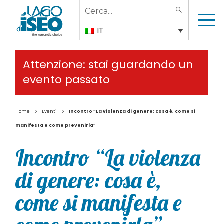
Search
SEARCH
for:
IT
Attenzione: stai guardando un
evento passato
>
>
Home
Eventi
Incontro “La violenza di genere: cosa è, come si
manifesta e come prevenirla”
Incontro “La violenza
di genere: cosa è,
come si manifesta e