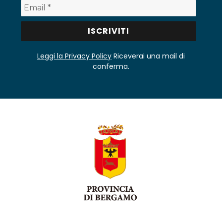
Leggi la Privacy Policy
Riceverai una mail di
conferma.