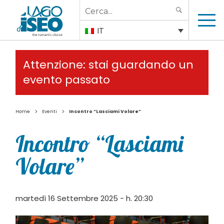
Search
SEARCH
for:
IT
Attenzione: stai guardando un
evento passato
>
>
Home
Eventi
Incontro “Lasciami Volare”
Incontro “Lasciami
Volare”
martedì 16 Settembre 2025 - h. 20:30