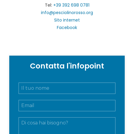
Tel:
+39 392 698 0781
info@pesciolinorosso.org
Sito internet
Facebook
Contatta l'infopoint
N
o
m
E
e
m
e
a
c
M
i
o
e
l
g
s
*
n