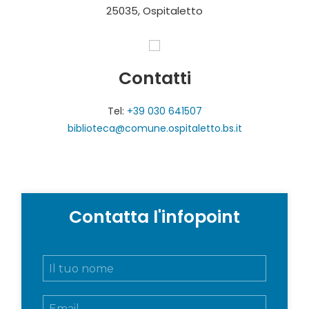
25035, Ospitaletto
Contatti
Tel:
+39 030 641507
biblioteca@comune.ospitaletto.bs.it
Contatta l'infopoint
N
o
m
E
e