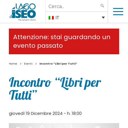
Search
SEARCH
for:
IT
Attenzione: stai guardando un
evento passato
>
>
Home
Eventi
Incontro “Libri per Tutti”
Incontro “Libri per
Tutti”
giovedì 19 Dicembre 2024 - h. 18:00