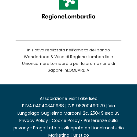
Iniziativa realizzata nell’ambito del bando
Wonderfood & Wine di Regione Lombardia e
Unioncamere Lombardia per la promozione di
Sapore inLOMBARDIA
Associazione Visit Lake Iseo
P.IVA 04040340988 | C.F. 98200490179 | Via
Lungolago Guglielmo Marconi, 2c, 25049 Iseo BS
Privacy Policy
|
Cookie Policy
•
Preferenze sulla
privacy
• Progettato e sviluppato da
Linoolmostudio
Marketing Turistico