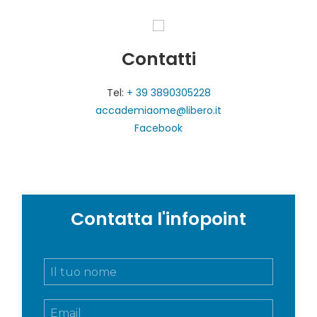
Contatti
Tel:
+ 39 3890305228
accademiaome@libero.it
Facebook
Contatta l'infopoint
N
o
m
E
e