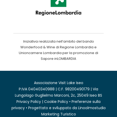
Iniziativa realizzata nell’ambito del bando
Wonderfood & Wine di Regione Lombardia e
Unioncamere Lombardia per la promozione di
Sapore inLOMBARDIA
Associazione Visit Lake Iseo
P.IVA 04040340988 | C.F. 98200490179 | Via
Lungolago Guglielmo Marconi, 2c, 25049 Iseo BS
Privacy Policy
|
Cookie Policy
•
Preferenze sulla
privacy
• Progettato e sviluppato da
Linoolmostudio
Marketing Turistico