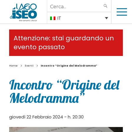
Search
SEARCH
for:
IT
Attenzione: stai guardando un
evento passato
>
>
Home
Eventi
Incontro “Origine del Melodramma”
Incontro “Origine del
Melodramma”
giovedì 22 Febbraio 2024 - h. 20:30